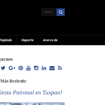
ViajAndo
Deporte
Acerca de
guenos
 Más Reciente
iesta Patronal en Tuxpan!