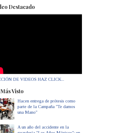
deo Destacado
CIÓN DE VIDEOS HAZ CLICK...
 Más Visto
Hacen entrega de prótesis como
parte de la Campaña "Te damos
una Mano"
A un año del accidente en la
guardería "Los Años Mágicos": un