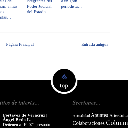
eles de
integrantes del
a un gran
pan, a más
Poder Judicial
periodista…
dos
del Estado...
adas…
Página Principal
Entrada antigua
top
itios de interés...
Secciones...
Apuntes
Portavoz de Veracruz |
Arte/Cultu
Actualidad
Ángel Beda L.
Column
Colaboraciones
Detienen a ‘El 07’, presunto