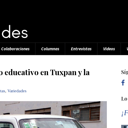
Colaboraciones
Columnas
Entrevistas
Videos
o educativo en Tuxpan y la
Sí
tas
,
Variedades
Lo
¡F