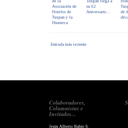
de la
Tuxpan llega a
Hot
Asociación de
su 62
Tux
Hoteles de
Aniversario…
de 
Tuxpan y la
déc
Huasteca
Entrada más reciente
Colaboradores,
S
Columnistas e
Invitados...
Jesús Alberto Rubio S.