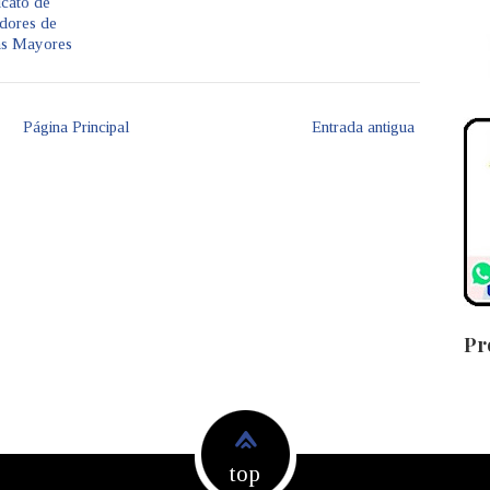
icato de
dores de
as Mayores
Página Principal
Entrada antigua
Pr
top