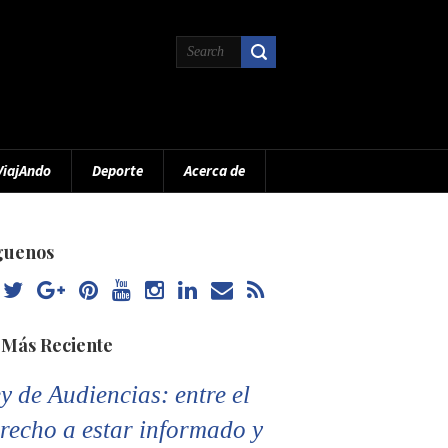
ViajAndo
Deporte
Acerca de
guenos
 Más Reciente
y de Audiencias: entre el
recho a estar informado y