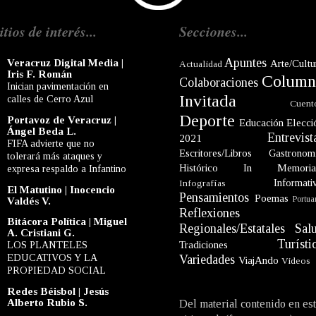
itios de interés...
Secciones...
Apuntes
Veracruz Digital Media |
Arte/Cultu
Actualidad
Iris F. Román
Column
Colaboraciones
Inician pavimentación en
Invitada
calles de Cerro Azul
Cuent
Deporte
Portavoz de Veracruz |
Educación
Elecci
Ángel Beda L.
Entrevist
2021
FIFA advierte que no
Escritores/Libros
Gastronom
tolerará más ataques y
Histórico
In Memori
expresa respaldo a Infantino
Informati
Infografías
El Matutino | Inocencio
Pensamientos
Poemas
Portua
Valdés V.
Reflexiones
Bitácora Política | Miguel
Regionales/Estatales
Sal
A. Cristiani G.
Turísti
LOS PLANTELES
Tradiciones
EDUCATIVOS Y LA
Variedades
ViajAndo
Videos
PROPIEDAD SOCIAL
Redes Béisbol | Jesús
Alberto Rubio S.
Del material contenido en es