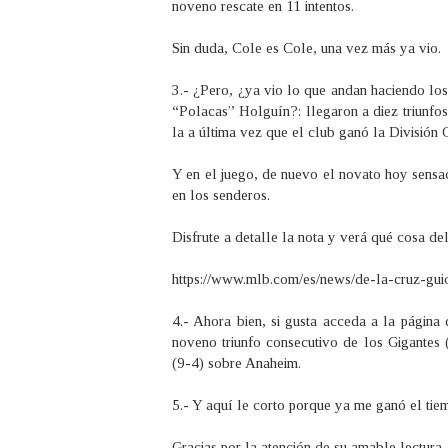
noveno rescate en 11 intentos.
Sin duda, Cole es Cole, una vez más ya vio.
3.- ¿Pero, ¿ya vio lo que andan haciendo los
“Polacas” Holguín?: llegaron a diez triunfo
la a última vez que el club ganó la División 
Y en el juego, de nuevo el novato hoy sensac
en los senderos.
Disfrute a detalle la nota y verá qué cosa d
https://www.mlb.com/es/news/de-la-cruz-guio
4.- Ahora bien, si gusta acceda a la página
noveno triunfo consecutivo de los Gigantes 
(9-4) sobre Anaheim.
5.- Y aquí le corto porque ya me ganó el tie
Gracias por la atención de su amable lectura.