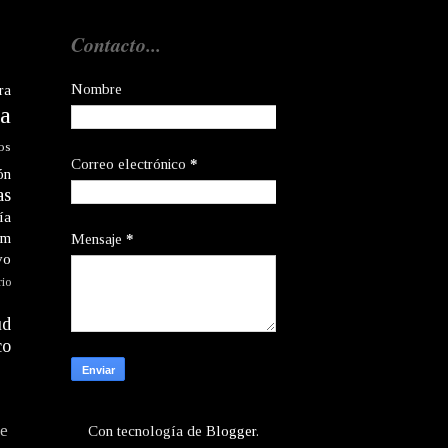
Contacto...
Nombre
ra
a
os
Correo electrónico
*
ón
as
ía
am
Mensaje
*
vo
rio
ud
co
te
Con tecnología de
Blogger
.